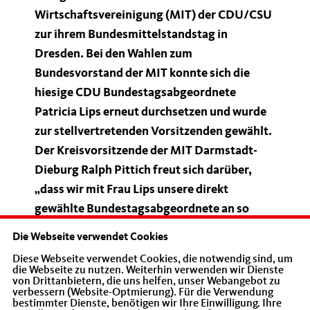
Wirtschaftsvereinigung (MIT) der CDU/CSU
zur ihrem Bundesmittelstandstag in
Dresden. Bei den Wahlen zum
Bundesvorstand der MIT konnte sich die
hiesige CDU Bundestagsabgeordnete
Patricia Lips erneut durchsetzen und wurde
zur stellvertretenden Vorsitzenden gewählt.
Der Kreisvorsitzende der MIT Darmstadt-
Dieburg Ralph Pittich freut sich darüber,
dass wir mit Frau Lips unsere direkt
gewählte Bundestagsabgeordnete an so
wichtiger Position bestätigen konnten.
Die Webseite verwendet Cookies
Patricia Lips hat unsere Arbeit hier vor Ort in
Diese Webseite verwendet Cookies, die notwendig sind, um
den letzten Jahren tatkräftig unterstützt und
die Webseite zu nutzen. Weiterhin verwenden wir Dienste
von Drittanbietern, die uns helfen, unser Webangebot zu
sich aktiv für die Belange des Mittelstandes
verbessern (Website-Optmierung). Für die Verwendung
bestimmter Dienste, benötigen wir Ihre Einwilligung. Ihre
eingesetzt.“ Die fast 500 Delegierten