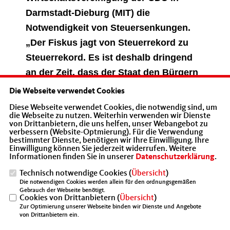
Darmstadt-Dieburg
(MIT) die
Notwendigkeit von Steuersenkungen.
Der Fiskus jagt von Steuerrekord zu
Steuerrekord. Es ist deshalb dringend
an der Zeit, dass der Staat den Bürgern
etwas von ihrem hart erarbeiteten Lohn
Die Webseite verwendet Cookies
zurückgibt“, sagt
Ralph Pittich,
Diese Webseite verwendet Cookies, die notwendig sind, um
die Webseite zu nutzen. Weiterhin verwenden wir Dienste
Kreisvorsitzender der MIT Darmstadt-
von Drittanbietern, die uns helfen, unser Webangebot zu
Dieburg
.
verbessern (Website-Optmierung). Für die Verwendung
bestimmter Dienste, benötigen wir Ihre Einwilligung. Ihre
Einwilligung können Sie jederzeit widerrufen. Weitere
Informationen finden Sie in unserer
Datenschutzerklärung
.
Technisch notwendige Cookies (
Übersicht
)
Die notwendigen Cookies werden allein für den ordnungsgemäßen
Gebrauch der Webseite benötigt.
Cookies von Drittanbietern (
Übersicht
)
Zur Optimierung unserer Webseite binden wir Dienste und Angebote
von Drittanbietern ein.